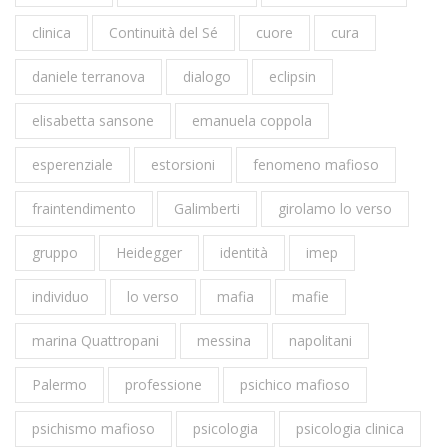
clinica
Continuità del Sé
cuore
cura
daniele terranova
dialogo
eclipsin
elisabetta sansone
emanuela coppola
esperenziale
estorsioni
fenomeno mafioso
fraintendimento
Galimberti
girolamo lo verso
gruppo
Heidegger
identità
imep
individuo
lo verso
mafia
mafie
marina Quattropani
messina
napolitani
Palermo
professione
psichico mafioso
psichismo mafioso
psicologia
psicologia clinica