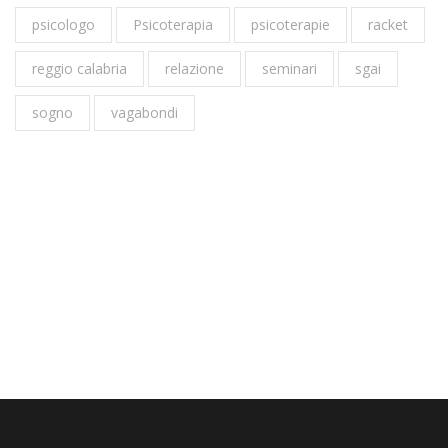
psicologo
Psicoterapia
psicoterapie
racket
reggio calabria
relazione
seminari
sgai
sogno
vagabondi