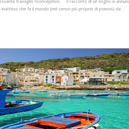
essante travaglio riconcepitivo. Il racconto di un sogno si annunc
 inatteso che fa il mondo (nel senso più proprio di poiesis) da