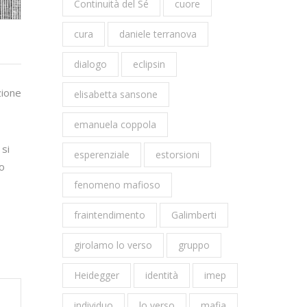
Continuità del Sé
cuore
cura
daniele terranova
dialogo
eclipsin
zione
elisabetta sansone
emanuela coppola
 si
esperenziale
estorsioni
lo
fenomeno mafioso
fraintendimento
Galimberti
girolamo lo verso
gruppo
Heidegger
identità
imep
individuo
lo verso
mafia