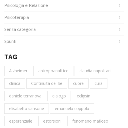
Psicologia e Relazione
Psicoterapia
Senza categoria
Spunti
TAG
Alzheimer
antropoanalitico
claudia napolitani
clinica
Continuità del Sé
cuore
cura
daniele terranova
dialogo
eclipsin
elisabetta sansone
emanuela coppola
esperenziale
estorsioni
fenomeno mafioso