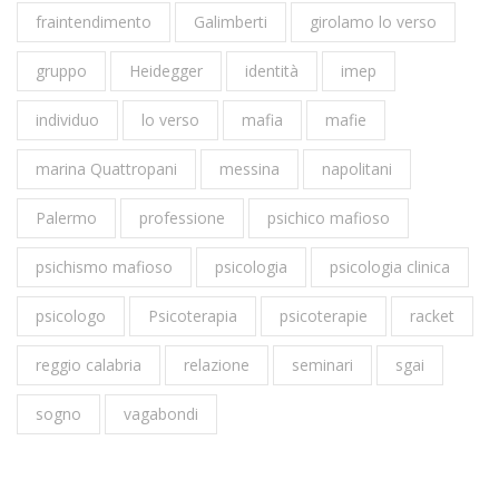
fraintendimento
Galimberti
girolamo lo verso
gruppo
Heidegger
identità
imep
individuo
lo verso
mafia
mafie
marina Quattropani
messina
napolitani
Palermo
professione
psichico mafioso
psichismo mafioso
psicologia
psicologia clinica
psicologo
Psicoterapia
psicoterapie
racket
reggio calabria
relazione
seminari
sgai
sogno
vagabondi